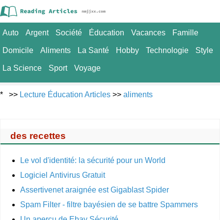
Auto
Argent
Société
Éducation
Vacances
Famille
Domicile
Aliments
La Santé
Hobby
Technologie
Style
La Science
Sport
Voyage
* >>
Lecture Éducation Articles
>>
aliments
des recettes
Le vol d'identité: la sécurité pour un World
Logiciel Antivirus Gratuit
Assertivenet araignée est Gigablast Spider
Spam Filter - filtre bayésien de se battre Spammers
Un aperçu de Ebay Sécurité