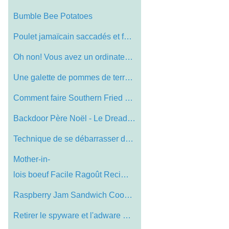
Bumble Bee Potatoes
Poulet jamaïcain saccadés et facile po…
Oh non! Vous avez un ordinateur Virus
Une galette de pommes de terre Recipe
Comment faire Southern Fried Chicken
Backdoor Père Noël - Le Dreadful Kris …
Technique de se débarrasser de Windows …
Mother-in-
lois boeuf Facile Ragoût Reci…
Raspberry Jam Sandwich Cookies
Retirer le spyware et l'adware Now