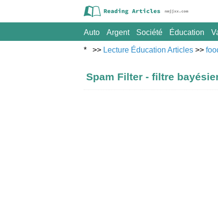
Auto
Argent
Société
Éducation
V
Sport
* >>
Lecture Éducation Articles
Voyage
>>
foo
Spam Filter - filtre bayés