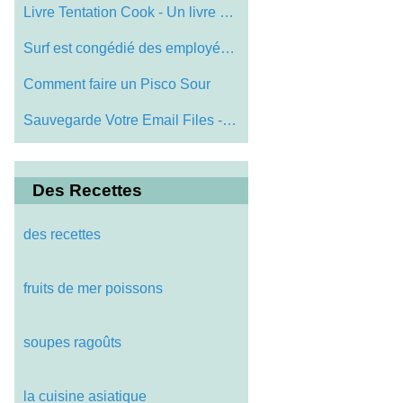
Livre Tentation Cook - Un livre de recet…
Surf est congédié des employés Promot…
Comment faire un Pisco Sour
Sauvegarde Votre Email Files - Crucial P…
Des Recettes
des recettes
fruits de mer poissons
soupes ragoûts
la cuisine asiatique