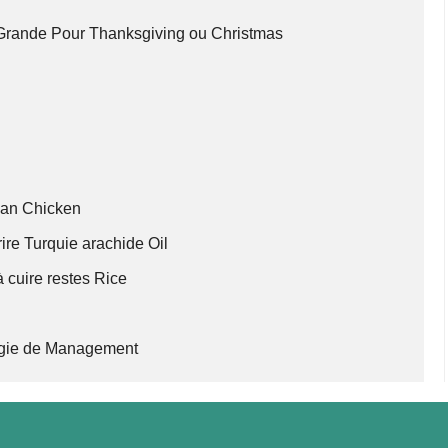
 Grande Pour Thanksgiving ou Christmas
Can Chicken
rire Turquie arachide Oil
à cuire restes Rice
logie de Management