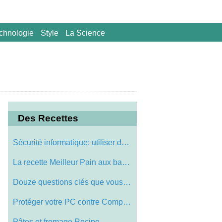
chnologie
Style
La Science
Des Recettes
Sécurité informatique: utiliser des di…
La recette Meilleur Pain aux bananes!
Douze questions clés que vous devez dem…
Protéger votre PC contre Computer Virus…
Pâtes et fromage Recipe