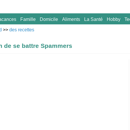
acances
Famille
Domicile
Aliments
La Santé
Hobby
Te
d
>>
des recettes
ien de se battre Spammers