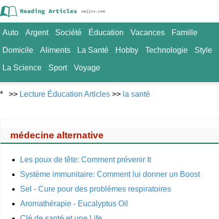
Auto
Argent
Société
Éducation
Vacances
Famille
Domicile
Aliments
La Santé
Hobby
Technologie
Style
La Science
Sport
Voyage
* >>
Lecture Éducation Articles
>>
la santé
médecine alternative
Les poux de tête: Comment prévenir It
Système immunitaire: Comment lui donner un Boost
Sel - Cure pour des problèmes respiratoires
Aromathérapie - Eucalyptus Oil
Clé de santé et une Life