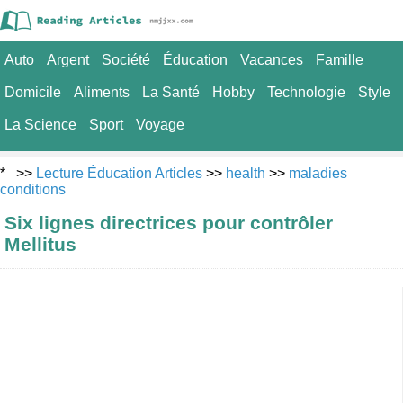
Auto
Argent
Société
Éducation
Vacances
Famille
Domicile
Aliments
La Santé
Hobby
Technologie
Style
La Science
Sport
Voyage
* >>
Lecture Éducation Articles
>>
health
>>
maladies
conditions
Six lignes directrices pour contrôler
Mellitus