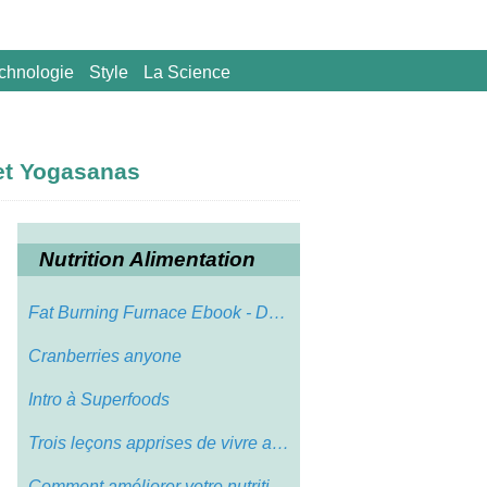
chnologie
Style
La Science
et Yogasanas
Nutrition Alimentation
Fat Burning Furnace Ebook - Découvrez P…
Cranberries anyone
Intro à Superfoods
Trois leçons apprises de vivre avec Tri…
Comment améliorer votre nutrition aujou…