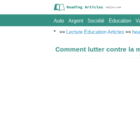
Auto
Argent
Société
Éducation
V
Sport
* >>
Lecture Éducation Articles
Voyage
>>
hea
Comment lutter contre la