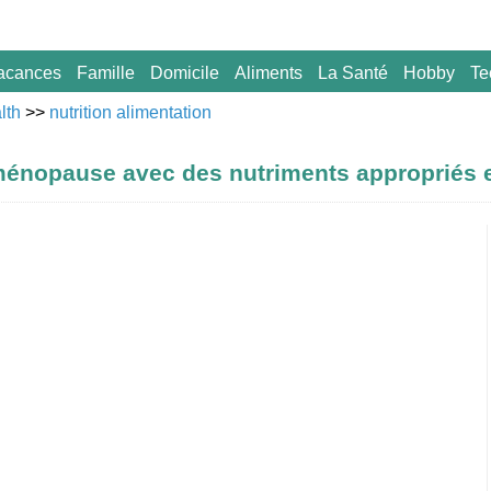
acances
Famille
Domicile
Aliments
La Santé
Hobby
Te
lth
>>
nutrition alimentation
 ménopause avec des nutriments appropriés 