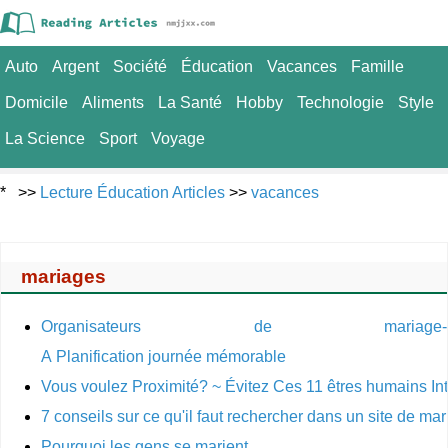
Auto
Argent
Société
Éducation
Vacances
Famille
Domicile
Aliments
La Santé
Hobby
Technologie
Style
La Science
Sport
Voyage
* >>
Lecture Éducation Articles
>>
vacances
mariages
Organisateurs de mariage-
A Planification journée mémorable
Vous voulez Proximité? ~ Évitez Ces 11 êtres humains Int
7 conseils sur ce qu'il faut rechercher dans un site de mar
Pourquoi les gens se marient