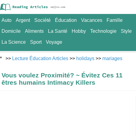
Auto
Argent
Société
Éducation
Vacances
Famille
Domicile
Aliments
La Santé
Hobby
Technologie
Style
La Science
Sport
Voyage
* >>
Lecture Éducation Articles
>>
holidays
>>
mariages
Vous voulez Proximité? ~ Évitez Ces 11
êtres humains Intimacy Killers