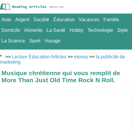
Auto
Argent
Société
Éducation
Vacances
Famille
Domicile
Aliments
La Santé
Hobby
Technologie
Style
La Science
Sport
Voyage
* >>
Lecture Éducation Articles
>>
money
>>
la publicité de
marketing
Musique chrétienne qui vous remplit de
More Than Just Old Time Rock N Roll.