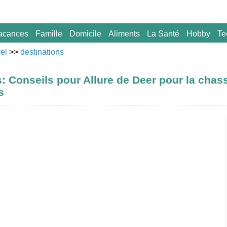
acances
Famille
Domicile
Aliments
La Santé
Hobby
Te
vel
>>
destinations
: Conseils pour Allure de Deer pour la chas
s