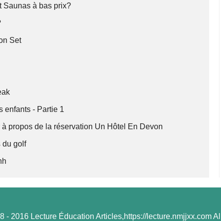
at Saunas à bas prix?
?
mon Set
eak
s enfants - Partie 1
 à propos de la réservation Un Hôtel En Devon
s du golf
nh
 - 2016 Lecture Éducation Articles,https://lecture.nmjjxx.com All