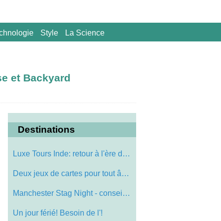
chnologie
Style
La Science
se et Backyard
Destinations
Luxe Tours Inde: retour à l'ère de la …
Deux jeux de cartes pour tout âge
Manchester Stag Night - conseils et idé…
Un jour férié! Besoin de l'!