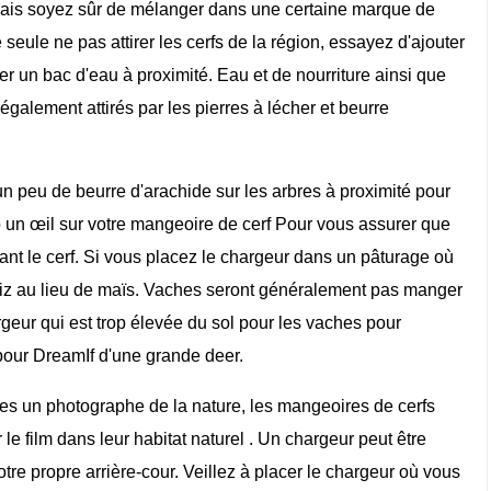
 mais soyez sûr de mélanger dans une certaine marque de
 seule ne pas attirer les cerfs de la région, essayez d'ajouter
r un bac d'eau à proximité. Eau et de nourriture ainsi que
nt également attirés par les pierres à lécher et beurre
 peu de beurre d'arachide sur les arbres à proximité pour
ep un œil sur votre mangeoire de cerf Pour vous assurer que
ant le cerf. Si vous placez le chargeur dans un pâturage où
e riz au lieu de maïs. Vaches seront généralement pas manger
argeur qui est trop élevée du sol pour les vaches pour
 pour DreamIf d'une grande deer.
tes un photographe de la nature, les mangeoires de cerfs
 le film dans leur habitat naturel . Un chargeur peut être
re propre arrière-cour. Veillez à placer le chargeur où vous