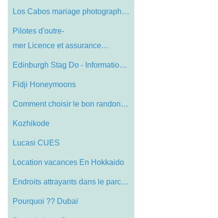
Los Cabos mariage photographer- Ils sont…
Pilotes d'outre-
mer Licence et assurance…
Edinburgh Stag Do - Information pour org…
Fidji Honeymoons
Comment choisir le bon randonnée Equipe…
Kozhikode
Lucasi CUES
Location vacances En Hokkaido
Endroits attrayants dans le parc nationa…
Pourquoi ?? Dubaï