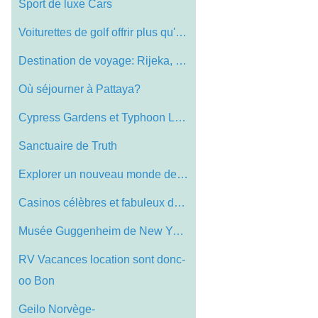
Sport de luxe Cars
Voiturettes de golf offrir plus qu'un as…
Destination de voyage: Rijeka, Croatia
Où séjourner à Pattaya?
Cypress Gardens et Typhoon Lagoon de Dis…
Sanctuaire de Truth
Explorer un nouveau monde de sensations …
Casinos célèbres et fabuleux dans <p> …
Musée Guggenheim de New York- Visite Th…
RV Vacances location sont donc-
oo Bon
Geilo Norvège-