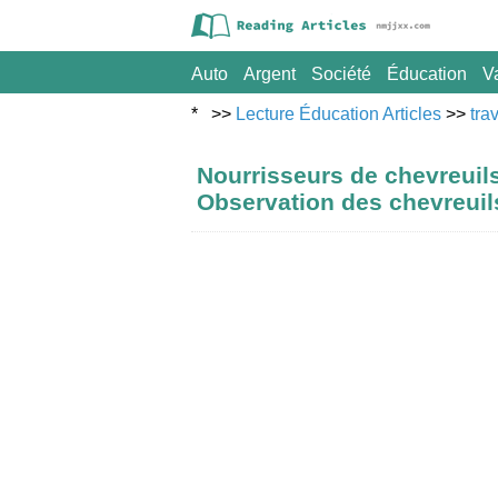
Auto
Argent
Société
Éducation
V
Sport
* >>
Lecture Éducation Articles
Voyage
>>
tra
Nourrisseurs de chevreuils
Observation des chevreuil