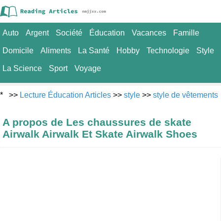
Auto
Argent
Société
Éducation
Vacances
Famille
Domicile
Aliments
La Santé
Hobby
Technologie
Style
La Science
Sport
Voyage
* >>
Lecture Éducation Articles
>>
style
>>
style de vêtements
A propos de Les chaussures de skate
Airwalk Airwalk Et Skate Airwalk Shoes