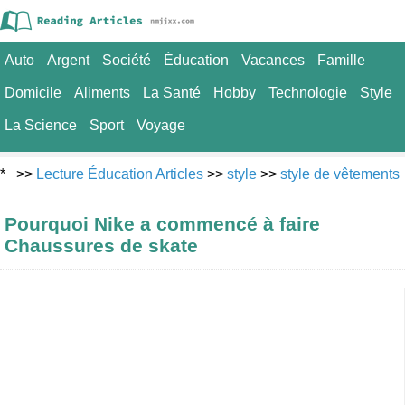
Auto
Argent
Société
Éducation
Vacances
Famille
Domicile
Aliments
La Santé
Hobby
Technologie
Style
La Science
Sport
Voyage
* >>
Lecture Éducation Articles
>>
style
>>
style de vêtements
Pourquoi Nike a commencé à faire
Chaussures de skate