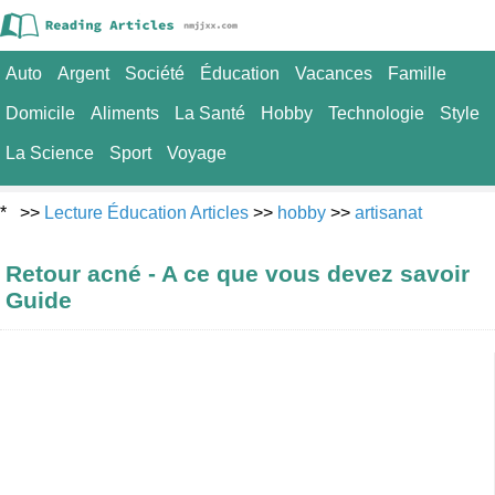
Auto
Argent
Société
Éducation
Vacances
Famille
Domicile
Aliments
La Santé
Hobby
Technologie
Style
La Science
Sport
Voyage
* >>
Lecture Éducation Articles
>>
hobby
>>
artisanat
Retour acné - A ce que vous devez savoir
Guide