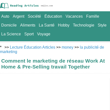
Auto
Argent
Société
Éducation
Vacances
Famille
Domicile
Aliments
La Santé
Hobby
Technologie
Style
La Science
Sport
Voyage
* >>
Lecture Éducation Articles
>>
money
>>
la publicité de
marketing
Comment le marketing de réseau Work At
Home & Pre-Selling travail Together